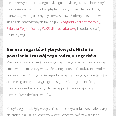
ale także wyraz osobistego stylu i gustu. Dlatego, jeśli chcesz być
na czasie zarówno pod względem designu, jak i technologii,
zainwestuj w zegarek hybrydowy. Sprawdź oferty dostępne w
sklepach internetowych takich jak
E-Zegarki kod promocyjny
,
Fabryka Zegarków
czy
W.KRUK kod rabatowy
i podkreśl swój
unikalny styl!
Geneza zegarków hybrydowych: Historia
powstania i rozwój tego rodzaju zegarków
Masz dość wyboru między klasycznym zegarkiem a nowoczesnym
smartwatchem? A czy wiesz, że istnieje coś pośrodku? Pozwól mi
opowiedzieć Ci o genezie zegarków hybrydowych, które łączą w
sobie elegancję tradycyjnego designu z funkcjonalnością
nowoczesnej technologii. To jakby połączenie najlepszych
elementów z dwóch światów!
Kiedyś zegarki służyły wyłącznie do pokazywania czasu, ale czasy
się zmieniają. Dzisiaj chcemy więcej, chcemy być zawsze pod