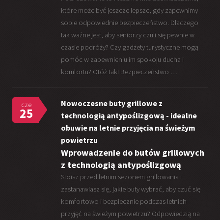
które może być jeszcze lepsze, gdy zapewnimy
sobie odpowiednie bezpieczeństwo. Dlaczego
tak ważne jest, aby seniorzy czuli się pewnie w
czasie podróży? Czy gadżety turystyczne mogą
pomóc w zapewnieniu im spokoju ducha i
komfortu? Otóż tak! Bezpieczeństwo …
Nowoczesne buty grillowe z
cze
25
technologią antypoślizgową - idealne
obuwie na letnie przyjęcia na świeżym
powietrzu
Wprowadzenie do butów grillowych
z technologią antypoślizgową
Stoisz przed letnim sezonem grillowania i
zastanawiasz się, jakie buty wybrać, aby czuć się
komfortowo i bezpiecznie podczas letnich
przyjęć na świeżym powietrzu? Odpowiedzią na