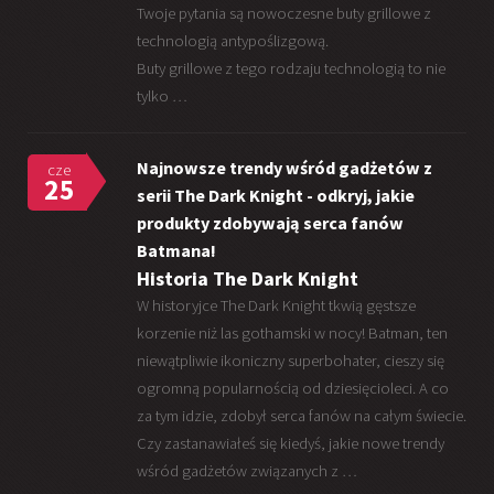
Twoje pytania są nowoczesne buty grillowe z
technologią antypoślizgową.
Buty grillowe z tego rodzaju technologią to nie
tylko …
Najnowsze trendy wśród gadżetów z
cze
25
serii The Dark Knight - odkryj, jakie
produkty zdobywają serca fanów
Batmana!
Historia The Dark Knight
W historyjce The Dark Knight tkwią gęstsze
korzenie niż las gothamski w nocy! Batman, ten
niewątpliwie ikoniczny superbohater, cieszy się
ogromną popularnością od dziesięcioleci. A co
za tym idzie, zdobył serca fanów na całym świecie.
Czy zastanawiałeś się kiedyś, jakie nowe trendy
wśród gadżetów związanych z …