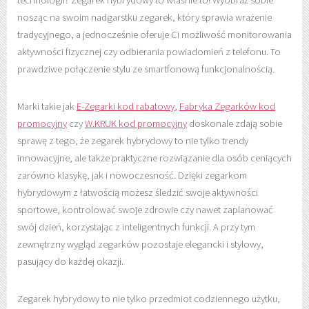
nosząc na swoim nadgarstku zegarek, który sprawia wrażenie
tradycyjnego, a jednocześnie oferuje Ci możliwość monitorowania
aktywności fizycznej czy odbierania powiadomień z telefonu. To
prawdziwe połączenie stylu ze smartfonową funkcjonalnością.
Marki takie jak
E-Zegarki kod rabatowy
,
Fabryka Zegarków kod
promocyjny
czy
W.KRUK kod promocyjny
doskonale zdają sobie
sprawę z tego, że zegarek hybrydowy to nie tylko trendy
innowacyjne, ale także praktyczne rozwiązanie dla osób ceniących
zarówno klasykę, jak i nowoczesność. Dzięki zegarkom
hybrydowym z łatwością możesz śledzić swoje aktywności
sportowe, kontrolować swoje zdrowie czy nawet zaplanować
swój dzień, korzystając z inteligentnych funkcji. A przy tym
zewnętrzny wygląd zegarków pozostaje elegancki i stylowy,
pasujący do każdej okazji.
Zegarek hybrydowy to nie tylko przedmiot codziennego użytku,