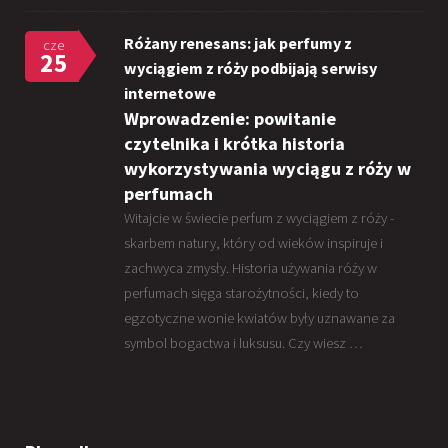
Różany renesans: jak perfumy z
cze
25
wyciągiem z róży podbijają serwisy
internetowe
Wprowadzenie: powitanie
czytelnika i krótka historia
wykorzystywania wyciągu z róży w
perfumach
Witajcie w świecie perfum z wyciągiem z róży -
skarbem natury, który od wieków inspiruje i
zachwyca zmysły. Historia używania róży w
perfumach sięga starożytności, kiedy to
egzotyczne wonie kwiatów były uznawane za
symbol bogactwa i luksusu. Czy wiesz …