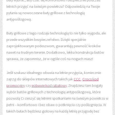
letnich przyjęć na świeżym powietrzu? Odpowiedzią na Twoje
pytania są nowoczesne buty grillowe z technologią
antypoślizgową.
Buty grillowe z tego rodzaju technologią to nie tylko wygoda, ale
przede wszystkim bezpieczeństwo. Dzięki specjalnie
zaprojektowanym podeszwom, gwarantują pewność kroków
nawet na trudnym terenie. Dodatkowo, lekka konstrukcja butów
sprawia, że zapomnisz, że w ogóle coś na nogach masz!
Jeśli szukasz idealnego obuwia na letnie przyjęcia, koniecznie
zajrzyj do sklepów internetowych takich jak
CCC
,
Crocs kod
promocyjny
czy
eobuwie kod rabatowy
. Znajdziesz tam bogaty
wybór butów grillowych z technologią antypoślizgową, które
pozwolą Ci cieszyć się letnimi spotkaniami na świeżym powietrzu w
pełni – komfortowo i bez obaw o potknięcia czy poślizgnięcia. W
takich butach będziesz gotowy na każdą letnią przygodę bez