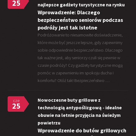
25
najlepsze gadżety turystyczne na rynku
Wprowadzenie: Dlaczego
bezpieczeństwo seniorów podczas
podróży jest tak istotne
Podróżowanie to niesamowite doświadczenie,
które może być jeszcze lepsze, gdy zapewnimy
sobie odpowiednie bezpieczeństwo. Dlaczego
tak ważne jest, aby seniorzy czuli się pewnie w
czasie podróży? Czy gadżety turystyczne mogą
pomóc w zapewnieniu im spokoju ducha i
komfortu? Otóż tak! Bezpieczeństwo …
Nowoczesne buty grillowe z
cze
25
technologią antypoślizgową - idealne
obuwie na letnie przyjęcia na świeżym
powietrzu
Wprowadzenie do butów grillowych