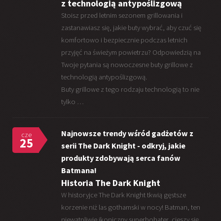
z technologią antypoślizgową
Stoisz przed letnim sezonem grillowania i
zastanawiasz się, jakie buty wybrać, aby czuć się
komfortowo i bezpiecznie podczas letnich
przyjęć na świeżym powietrzu? Odpowiedzią na
Twoje pytania są nowoczesne buty grillowe z
technologią antypoślizgową.
Buty grillowe z tego rodzaju technologią to nie
tylko …
Najnowsze trendy wśród gadżetów z
cze
25
serii The Dark Knight - odkryj, jakie
produkty zdobywają serca fanów
Batmana!
Historia The Dark Knight
W historyjce The Dark Knight tkwią gęstsze
korzenie niż las gothamski w nocy! Batman, ten
niewątpliwie ikoniczny superbohater, cieszy się