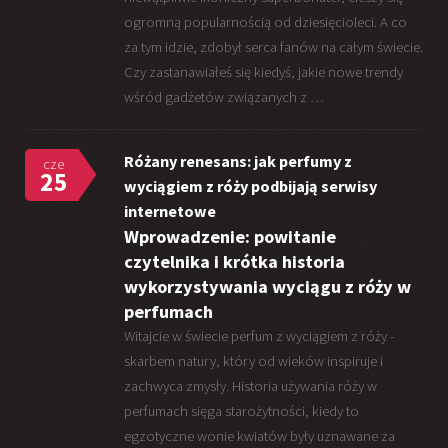
ogromną popularnością od dziesięcioleci. A co
za tym idzie, zdobył serca fanów na całym świecie.
Czy zastanawiałeś się kiedyś, jakie nowe trendy
wśród gadżetów związanych z …
Różany renesans: jak perfumy z
cze
25
wyciągiem z róży podbijają serwisy
internetowe
Wprowadzenie: powitanie
czytelnika i krótka historia
wykorzystywania wyciągu z róży w
perfumach
Witajcie w świecie perfum z wyciągiem z róży -
skarbem natury, który od wieków inspiruje i
zachwyca zmysły. Historia używania róży w
perfumach sięga starożytności, kiedy to
egzotyczne wonie kwiatów były uznawane za