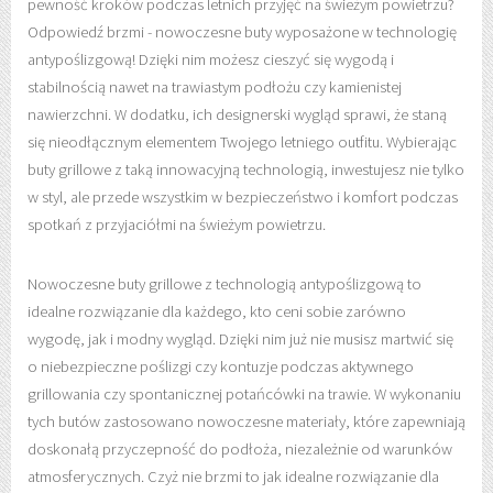
pewność kroków podczas letnich przyjęć na świeżym powietrzu?
Odpowiedź brzmi - nowoczesne buty wyposażone w technologię
antypoślizgową! Dzięki nim możesz cieszyć się wygodą i
stabilnością nawet na trawiastym podłożu czy kamienistej
nawierzchni. W dodatku, ich designerski wygląd sprawi, że staną
się nieodłącznym elementem Twojego letniego outfitu. Wybierając
buty grillowe z taką innowacyjną technologią, inwestujesz nie tylko
w styl, ale przede wszystkim w bezpieczeństwo i komfort podczas
spotkań z przyjaciółmi na świeżym powietrzu.
Nowoczesne buty grillowe z technologią antypoślizgową to
idealne rozwiązanie dla każdego, kto ceni sobie zarówno
wygodę, jak i modny wygląd. Dzięki nim już nie musisz martwić się
o niebezpieczne poślizgi czy kontuzje podczas aktywnego
grillowania czy spontanicznej potańcówki na trawie. W wykonaniu
tych butów zastosowano nowoczesne materiały, które zapewniają
doskonałą przyczepność do podłoża, niezależnie od warunków
atmosferycznych. Czyż nie brzmi to jak idealne rozwiązanie dla