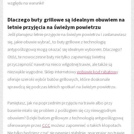
względu na warunki!
Dlaczego buty grillowe są idealnym obuwiem na
letnie przyjęcia na świeżym powietrzu
Jeśli planujesz letnie przyjęcie na świeżym powietrzu i zastanawiasz
się, jakie obuwie wybrać, to buty grillowe z technologią
antypoślizgową mogą okazać się idealnym wyborem. Dlaczego?
Otóż, te nowoczesne buty nie tylko zapewniają świetną
przyczepność nawet na nieco wilgotnej trawie, ale także są
niezwykle wygodne. Sklep internetowy
eobuwie kod rabatowy
oferuje szeroki wybór butów grillowych, które doskonale
sprawdzą się podczas letnich spotkań na świeżym powietrzu.
Pamiętasz, jak na poprzednim przyjęciu na trawie albo przy
basenie miało się problem z poślizgiem się czy niewygodnym
obuwiem? Dzięki butom grillowym z technologią antypoślizgową
oferowanym przez
CCC
możesz zapomnieć o takich kłopotach.
Nie tylko będziesz czuć się pewnie i stabilnie, spacerując po trawie