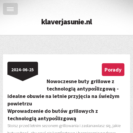
klaverjasunie.nl
Porady
2024-06-25
Nowoczesne buty grillowe z
technologią antypoślizgową -
idealne obuwie na letnie przyjęcia na świeżym
powietrzu
Wprowadzenie do butów grillowych z
technologią antypoślizgową
Stoisz przed letnim sezonem grillowania i zastanawiasz się, jakie
buty wybrać, aby czuć się komfortowo i bezpiecznie podczas