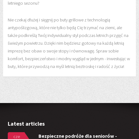
letniego sezonu?
Nie czekaj dłużej i sięgnij po buty grillowe z technologią
antypoślizgową, które nie tylko będą Cię trzymać na ziemi, ale
także podkreślą Twój indywidualny styl podczas letnich przyjęć na
świeżym powietrzu. Dzięki nim będziesz gotowy na każdą letnią
imprezę bez obaw o swoje stopy i równowagę. Spraw sobie
komfort, bezpieczeństwo i modny wygląd w jednym - inwestując w
buty, które przywodzą na myśl letnią beztroskę i radość z życia!
Latest articles
Bezpieczne podróże dla seniorów -
cze