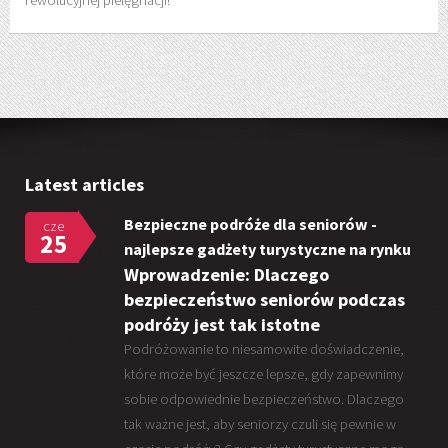
rewolucyjnej pielęgnacji!
Latest articles
Bezpieczne podróże dla seniorów -
cze
25
najlepsze gadżety turystyczne na rynku
Wprowadzenie: Dlaczego
bezpieczeństwo seniorów podczas
podróży jest tak istotne
Podróżowanie to niesamowite doświadczenie,
które może być jeszcze lepsze, gdy zapewnimy
sobie odpowiednie bezpieczeństwo. Dlaczego
tak ważne jest, aby seniorzy czuli się pewnie w