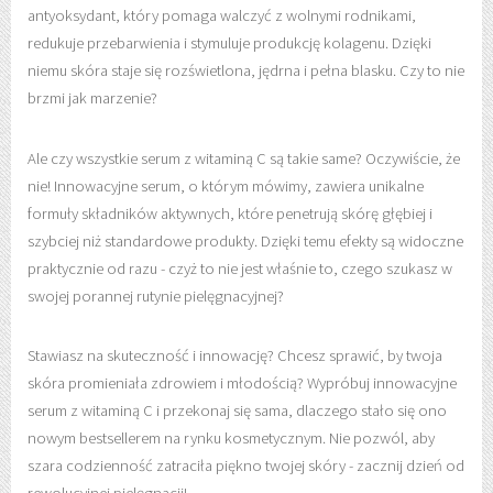
antyoksydant, który pomaga walczyć z wolnymi rodnikami,
redukuje przebarwienia i stymuluje produkcję kolagenu. Dzięki
niemu skóra staje się rozświetlona, jędrna i pełna blasku. Czy to nie
brzmi jak marzenie?
Ale czy wszystkie serum z witaminą C są takie same? Oczywiście, że
nie! Innowacyjne serum, o którym mówimy, zawiera unikalne
formuły składników aktywnych, które penetrują skórę głębiej i
szybciej niż standardowe produkty. Dzięki temu efekty są widoczne
praktycznie od razu - czyż to nie jest właśnie to, czego szukasz w
swojej porannej rutynie pielęgnacyjnej?
Stawiasz na skuteczność i innowację? Chcesz sprawić, by twoja
skóra promieniała zdrowiem i młodością? Wypróbuj innowacyjne
serum z witaminą C i przekonaj się sama, dlaczego stało się ono
nowym bestsellerem na rynku kosmetycznym. Nie pozwól, aby
szara codzienność zatraciła piękno twojej skóry - zacznij dzień od