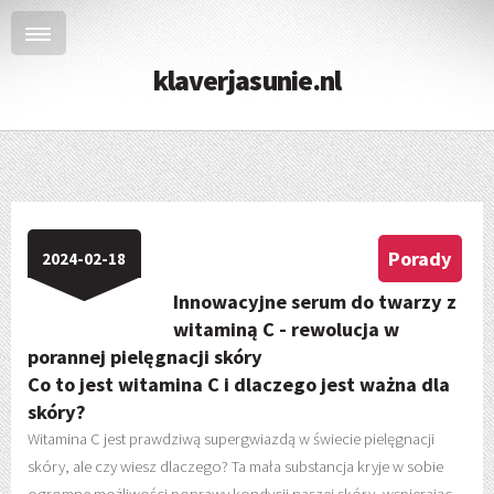
klaverjasunie.nl
Porady
2024-02-18
Innowacyjne serum do twarzy z
witaminą C - rewolucja w
porannej pielęgnacji skóry
Co to jest witamina C i dlaczego jest ważna dla
skóry?
Witamina C jest prawdziwą supergwiazdą w świecie pielęgnacji
skóry, ale czy wiesz dlaczego? Ta mała substancja kryje w sobie
ogromne możliwości poprawy kondycji naszej skóry, wspierając