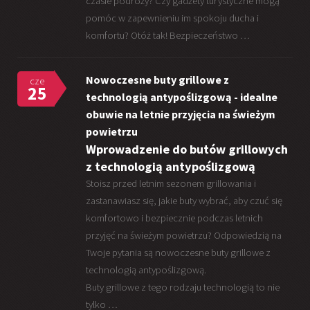
czasie podróży? Czy gadżety turystyczne mogą
pomóc w zapewnieniu im spokoju ducha i
komfortu? Otóż tak! Bezpieczeństwo …
Nowoczesne buty grillowe z
cze
25
technologią antypoślizgową - idealne
obuwie na letnie przyjęcia na świeżym
powietrzu
Wprowadzenie do butów grillowych
z technologią antypoślizgową
Stoisz przed letnim sezonem grillowania i
zastanawiasz się, jakie buty wybrać, aby czuć się
komfortowo i bezpiecznie podczas letnich
przyjęć na świeżym powietrzu? Odpowiedzią na
Twoje pytania są nowoczesne buty grillowe z
technologią antypoślizgową.
Buty grillowe z tego rodzaju technologią to nie
tylko …