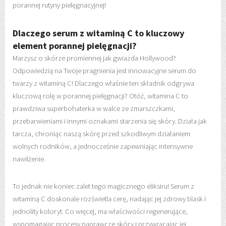
porannej rutyny pielęgnacyjnej!
Dlaczego serum z witaminą C to kluczowy
element porannej pielęgnacji?
Marzysz o skórze promiennej jak gwiazda Hollywood?
Odpowiedzią na Twoje pragnienia jest innowacyjne serum do
twarzy z witaminą C! Dlaczego właśnie ten składnik odgrywa
kluczową rolę w porannej pielęgnacji? Otóż, witamina C to
prawdziwa superbohaterka w walce ze zmarszczkami,
przebarwieniami i innymi oznakami starzenia się skóry. Działa jak
tarcza, chroniąc naszą skórę przed szkodliwym działaniem
wolnych rodników, a jednocześnie zapewniając intensywne
nawilżenie.
To jednak nie koniec zalet tego magicznego eliksiru! Serum z
witaminą C doskonale rozświetla cerę, nadając jej zdrowy blask i
jednolity koloryt. Co więcej, ma właściwości regenerujące,
wspomagając procesy naprawcze skóry i przywracając jej