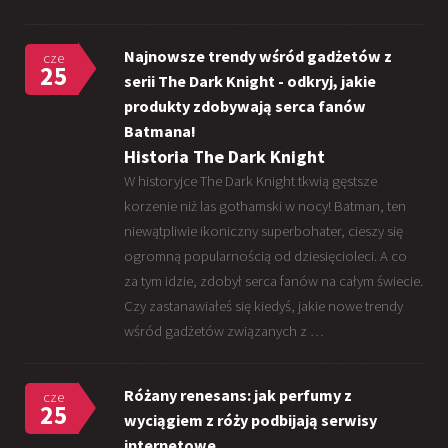
Najnowsze trendy wśród gadżetów z
cze
25
serii The Dark Knight - odkryj, jakie
produkty zdobywają serca fanów
Batmana!
Historia The Dark Knight
W historyjce The Dark Knight tkwią gęstsze
korzenie niż las gothamski w nocy! Batman, ten
niewątpliwie ikoniczny superbohater, cieszy się
ogromną popularnością od dziesięcioleci. A co
za tym idzie, zdobył serca fanów na całym świecie.
Czy zastanawiałeś się kiedyś, jakie nowe trendy
wśród gadżetów związanych z …
Różany renesans: jak perfumy z
cze
25
wyciągiem z róży podbijają serwisy
internetowe