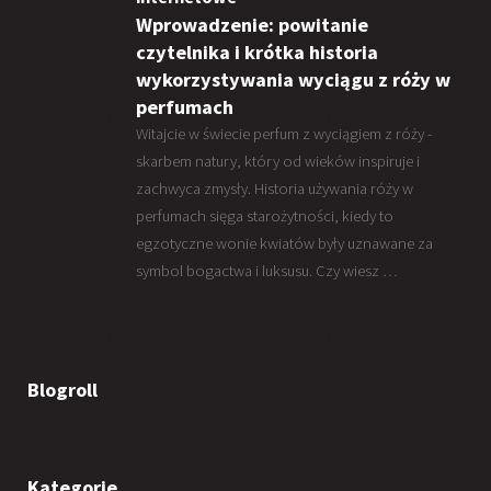
Wprowadzenie: powitanie
czytelnika i krótka historia
wykorzystywania wyciągu z róży w
perfumach
Witajcie w świecie perfum z wyciągiem z róży -
skarbem natury, który od wieków inspiruje i
zachwyca zmysły. Historia używania róży w
perfumach sięga starożytności, kiedy to
egzotyczne wonie kwiatów były uznawane za
symbol bogactwa i luksusu. Czy wiesz …
Blogroll
Kategorie