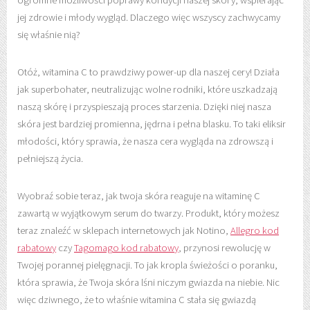
jej zdrowie i młody wygląd. Dlaczego więc wszyscy zachwycamy
się właśnie nią?
Otóż, witamina C to prawdziwy power-up dla naszej cery! Działa
jak superbohater, neutralizując wolne rodniki, które uszkadzają
naszą skórę i przyspieszają proces starzenia. Dzięki niej nasza
skóra jest bardziej promienna, jędrna i pełna blasku. To taki eliksir
młodości, który sprawia, że nasza cera wygląda na zdrowszą i
pełniejszą życia.
Wyobraź sobie teraz, jak twoja skóra reaguje na witaminę C
zawartą w wyjątkowym serum do twarzy. Produkt, który możesz
teraz znaleźć w sklepach internetowych jak Notino,
Allegro kod
rabatowy
czy
Tagomago kod rabatowy
, przynosi rewolucję w
Twojej porannej pielęgnacji. To jak kropla świeżości o poranku,
która sprawia, że Twoja skóra lśni niczym gwiazda na niebie. Nic
więc dziwnego, że to właśnie witamina C stała się gwiazdą