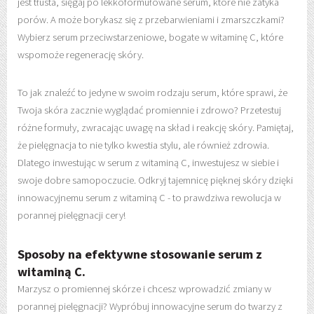
jest tłusta, sięgaj po lekkoformułowane serum, które nie zatyka
porów. A może borykasz się z przebarwieniami i zmarszczkami?
Wybierz serum przeciwstarzeniowe, bogate w witaminę C, które
wspomoże regenerację skóry.
To jak znaleźć to jedyne w swoim rodzaju serum, które sprawi, że
Twoja skóra zacznie wyglądać promiennie i zdrowo? Przetestuj
różne formuły, zwracając uwagę na skład i reakcję skóry. Pamiętaj,
że pielęgnacja to nie tylko kwestia stylu, ale również zdrowia.
Dlatego inwestując w serum z witaminą C, inwestujesz w siebie i
swoje dobre samopoczucie. Odkryj tajemnicę pięknej skóry dzięki
innowacyjnemu serum z witaminą C - to prawdziwa rewolucja w
porannej pielęgnacji cery!
Sposoby na efektywne stosowanie serum z
witaminą C.
Marzysz o promiennej skórze i chcesz wprowadzić zmiany w
porannej pielęgnacji? Wypróbuj innowacyjne serum do twarzy z