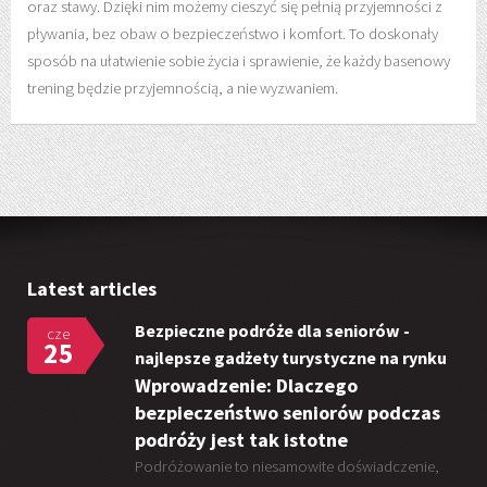
oraz stawy. Dzięki nim możemy cieszyć się pełnią przyjemności z
pływania, bez obaw o bezpieczeństwo i komfort. To doskonały
sposób na ułatwienie sobie życia i sprawienie, że każdy basenowy
trening będzie przyjemnością, a nie wyzwaniem.
Latest articles
Bezpieczne podróże dla seniorów -
cze
25
najlepsze gadżety turystyczne na rynku
Wprowadzenie: Dlaczego
bezpieczeństwo seniorów podczas
podróży jest tak istotne
Podróżowanie to niesamowite doświadczenie,