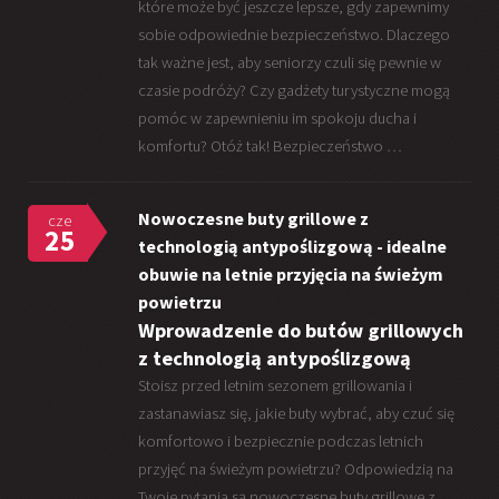
które może być jeszcze lepsze, gdy zapewnimy
sobie odpowiednie bezpieczeństwo. Dlaczego
tak ważne jest, aby seniorzy czuli się pewnie w
czasie podróży? Czy gadżety turystyczne mogą
pomóc w zapewnieniu im spokoju ducha i
komfortu? Otóż tak! Bezpieczeństwo …
Nowoczesne buty grillowe z
cze
25
technologią antypoślizgową - idealne
obuwie na letnie przyjęcia na świeżym
powietrzu
Wprowadzenie do butów grillowych
z technologią antypoślizgową
Stoisz przed letnim sezonem grillowania i
zastanawiasz się, jakie buty wybrać, aby czuć się
komfortowo i bezpiecznie podczas letnich
przyjęć na świeżym powietrzu? Odpowiedzią na
Twoje pytania są nowoczesne buty grillowe z