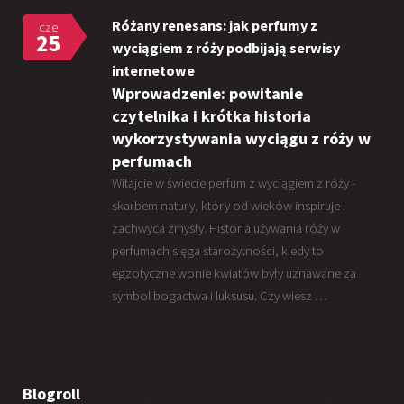
Różany renesans: jak perfumy z
cze
25
wyciągiem z róży podbijają serwisy
internetowe
Wprowadzenie: powitanie
czytelnika i krótka historia
wykorzystywania wyciągu z róży w
perfumach
Witajcie w świecie perfum z wyciągiem z róży -
skarbem natury, który od wieków inspiruje i
zachwyca zmysły. Historia używania róży w
perfumach sięga starożytności, kiedy to
egzotyczne wonie kwiatów były uznawane za
symbol bogactwa i luksusu. Czy wiesz …
Blogroll