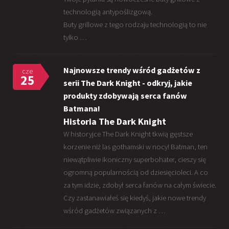
technologią antypoślizgową.
Buty grillowe z tego rodzaju technologią to nie
tylko …
Najnowsze trendy wśród gadżetów z
cze
25
serii The Dark Knight - odkryj, jakie
produkty zdobywają serca fanów
Batmana!
Historia The Dark Knight
W historyjce The Dark Knight tkwią gęstsze
korzenie niż las gothamski w nocy! Batman, ten
niewątpliwie ikoniczny superbohater, cieszy się
ogromną popularnością od dziesięcioleci. A co
za tym idzie, zdobył serca fanów na całym świecie.
Czy zastanawiałeś się kiedyś, jakie nowe trendy
wśród gadżetów związanych z …