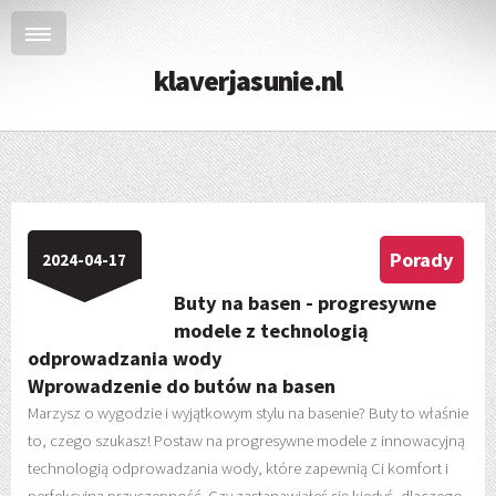
klaverjasunie.nl
Porady
2024-04-17
Buty na basen - progresywne
modele z technologią
odprowadzania wody
Wprowadzenie do butów na basen
Marzysz o wygodzie i wyjątkowym stylu na basenie? Buty to właśnie
to, czego szukasz! Postaw na progresywne modele z innowacyjną
technologią odprowadzania wody, które zapewnią Ci komfort i
perfekcyjną przyczepność. Czy zastanawiałeś się kiedyś, dlaczego