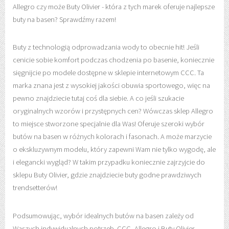
Allegro czy może Buty Olivier - która z tych marek oferuje najlepsze
buty na basen? Sprawdźmy razem!
Buty z technologią odprowadzania wody to obecnie hit! Jeśli
cenicie sobie komfort podczas chodzenia po basenie, koniecznie
sięgnijcie po modele dostępne w sklepie internetowym CCC. Ta
marka znana jest z wysokiej jakości obuwia sportowego, więc na
pewno znajdziecie tutaj coś dla siebie. A co jeśli szukacie
oryginalnych wzorów i przystępnych cen? Wówczas sklep Allegro
to miejsce stworzone specjalnie dla Was! Oferuje szeroki wybór
butów na basen w różnych kolorach i fasonach. A może marzycie
o ekskluzywnym modelu, który zapewni Wam nie tylko wygodę, ale
i elegancki wygląd? W takim przypadku koniecznie zajrzyjcie do
sklepu Buty Olivier, gdzie znajdziecie buty godne prawdziwych
trendsetterów!
Podsumowując, wybór idealnych butów na basen zależy od
Waszych indywidualnych potrzeb. CCC, Allegro i Buty Olivier