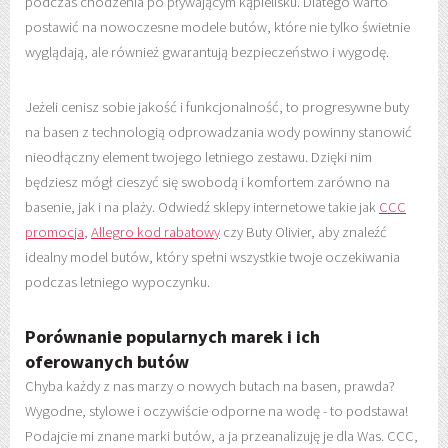
podczas chodzenia po pływającym kąpielisku. Dlatego warto
postawić na nowoczesne modele butów, które nie tylko świetnie
wyglądają, ale również gwarantują bezpieczeństwo i wygodę.
Jeżeli cenisz sobie jakość i funkcjonalność, to progresywne buty
na basen z technologią odprowadzania wody powinny stanowić
nieodłączny element twojego letniego zestawu. Dzięki nim
będziesz mógł cieszyć się swobodą i komfortem zarówno na
basenie, jak i na plaży. Odwiedź sklepy internetowe takie jak
CCC
promocja
,
Allegro kod rabatowy
czy Buty Olivier, aby znaleźć
idealny model butów, który spełni wszystkie twoje oczekiwania
podczas letniego wypoczynku.
Porównanie popularnych marek i ich
oferowanych butów
Chyba każdy z nas marzy o nowych butach na basen, prawda?
Wygodne, stylowe i oczywiście odporne na wodę - to podstawa!
Podajcie mi znane marki butów, a ja przeanalizuję je dla Was. CCC,